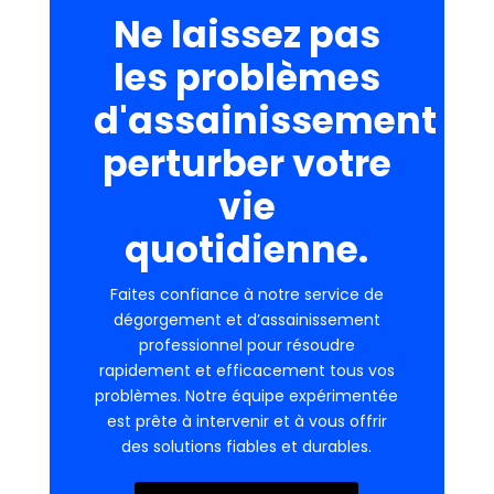
Ne laissez pas
les problèmes
d'assainissement
perturber votre
vie
quotidienne.
Faites confiance à notre service de
dégorgement et d’assainissement
professionnel pour résoudre
rapidement et efficacement tous vos
problèmes. Notre équipe expérimentée
est prête à intervenir et à vous offrir
des solutions fiables et durables.